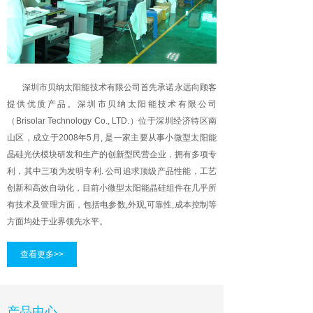
深圳市贝纳太阳能技术有限公司首先承诺永远向顾客
提供优质产品。深圳市贝纳太阳能技术有限公司
（Brisolar Technology Co., LTD.）位于深圳经济特区南
山区，成立于2008年5月, 是一家主要从事小微型太阳能
晶硅光伏模块研发和生产的创新型民营企业，拥有多项专
利，其中三项为发明专利. 公司追求顶级产品性能，工艺
创新和高效自动化，目前小微型太阳能晶硅组件在几乎所
有技术及管理方面，包括电参数,外观,可靠性,成本控制等
方面均处于业界领先水平。
查看更多>>
产品中心