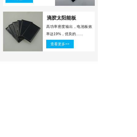
滴胶太阳能板
高功率密度输出，电池板效
率达19%，优良的……
查看更多>>
新闻中心
公司的成长需要您的大力支持以与帮助，欢迎更多的新老