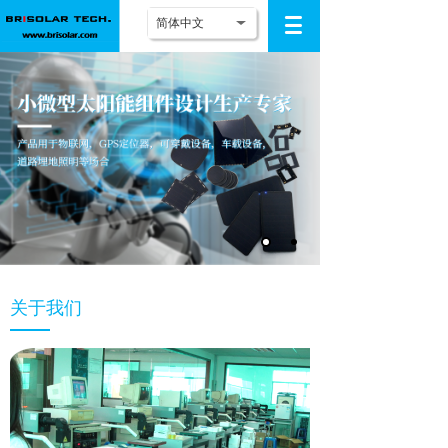
简体中文
关于我们