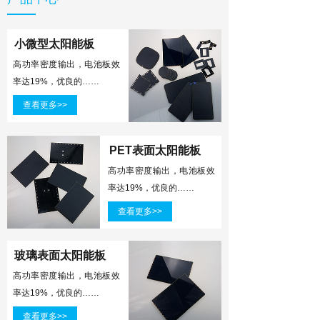
小微型太阳能板
高功率密度输出，电池板效
率达19%，优良的……
查看更多>>
PET表面太阳能板
高功率密度输出，电池板效
率达19%，优良的……
查看更多>>
玻璃表面太阳能板
高功率密度输出，电池板效
率达19%，优良的……
查看更多>>